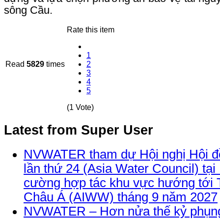
sông Cầu.
Rate this item
1
Read
5829
times
2
3
4
5
(1 Vote)
Latest from Super User
NVWATER tham dự Hội nghị Hội đ
lần thứ 24 (Asia Water Council) tại
cường hợp tác khu vực hướng tới 
Châu Á (AIWW) tháng 9 năm 2027
NVWATER – Hơn nửa thế kỷ phụng