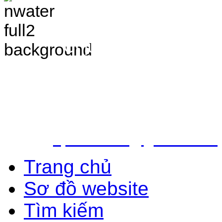
TRANG THÔNG TIN 
VÀ ĐIỀU TRA TÀI 
Chịu trách nhiệm nộ
Bắc - Trung tâm QH&ĐTTNN q
Địa chỉ: Số 10 - Ngõ 42 - Ph
Quận Cầu Giấy - TP.Hà Nội
Điện thoại: 024.38.362.947 - 
Email:
vpldtnnmb@gmail.com
Trang chủ
Sơ đồ website
Tìm kiếm