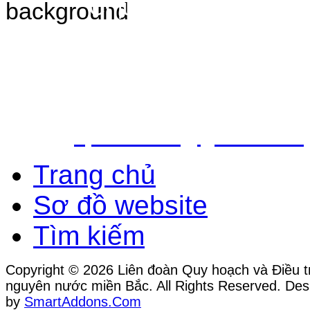
Chịu trách nhiệm nộ
Bắc - Trung tâm QH&ĐTTNN q
Địa chỉ: Số 10 - Ngõ 42 - Ph
Quận Cầu Giấy - TP.Hà Nội
Điện thoại: 024.38.362.947 - 
Email:
vpldtnnmb@gmail.com
Trang chủ
Sơ đồ website
Tìm kiếm
Copyright © 2026 Liên đoàn Quy hoạch và Điều tr
nguyên nước miền Bắc. All Rights Reserved. Des
by
SmartAddons.Com