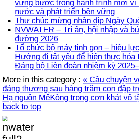
vững bước trong hành trình mới vì
nước và phát triển bền vững
Thư chúc mừng nhân dịp Ngày Quố
NVWATER – Tri ân, hội nhập và bứ
đường 2026
Tổ chức bộ máy tinh gọn – hiệu lực
Hướng đi tất yếu để hiện thực hóa 
Đảng bộ Liên đoàn nhiệm kỳ 2025
More in this category :
« Câu chuyện v
đáng thương sau hàng trăm con đập t
Hạ nguồn MêKông trong cơn khát vô t
back to top
TRANG THÔNG TIN 
VÀ ĐIỀU TRA TÀI 