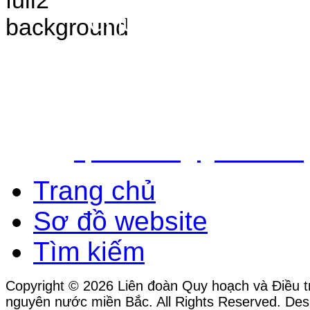
Chịu trách nhiệm nộ
Bắc - Trung tâm QH&ĐTTNN q
Địa chỉ: Số 10 - Ngõ 42 - Ph
Quận Cầu Giấy - TP.Hà Nội
Điện thoại: 024.38.362.947 - 
Email:
vpldtnnmb@gmail.com
Trang chủ
Sơ đồ website
Tìm kiếm
Copyright © 2026 Liên đoàn Quy hoạch và Điều tr
nguyên nước miền Bắc. All Rights Reserved. Des