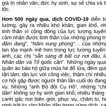
giá trị nhân văn, đức hy sinh, sự sẻ chia và 
tộc.
Hơn 500 ngày qua, dịch COVID-19
diễn bi
lường, gây ra nhiều khó khăn, gian khổ, 
tinh thần vì cộng đồng của lực lượng tuyế
cảm nhận được tinh thần của những phong tr
đảm đang
”, “
Năm xung phong
”… của nhữn
lan tỏa mạnh mẽ hơn trong lực lượng tuyến
anh, các chị “
sẵn sàng đi bất cứ nơi đâu, l
Nhân dân và Tổ quốc cần
”. Những ngày qua,
quần áo bảo hộ giữa mùa hè đổ lửa, đêm qu
tận tâm, tận lực với công việc, thậm chí nhi
cơ hội gặp được người thân lần cuối do đang
vụ. Những “anh Bộ đội Cụ Hồ”, những “ch
dân” không sợ hy sinh gian khổ, nhiều tháng
canh gác nơi biên giới, phục vụ, chăm lo, 
ninh trật tự cho Nhân dân trong vùng dịch, c