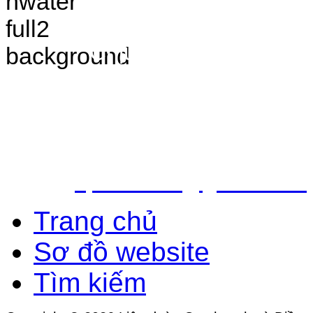
VÀ ĐIỀU TRA TÀI 
Chịu trách nhiệm nộ
Bắc - Trung tâm QH&ĐTTNN q
Địa chỉ: Số 10 - Ngõ 42 - Ph
Quận Cầu Giấy - TP.Hà Nội
Điện thoại: 024.38.362.947 - 
Email:
vpldtnnmb@gmail.com
Trang chủ
Sơ đồ website
Tìm kiếm