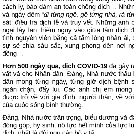
cách ly, bảo đảm an toàn chống dịch… Nhữn
vả ngày đêm “
đi từng ngõ, gõ từng nhà, rà t
sát, điều tra dịch tễ và truy vết. Những anh
ngại lây lan, hiểm nguy vào giữa tâm dịch để
tình nguyện viên bằng cả tấm lòng nhân ái, 
sự sẻ chia sâu sắc, xung phong đến nơi n
đồng…
Hơn 500 ngày qua, dịch COVID-19
đã gây r
vất vả cho Nhân dân. Đảng, Nhà nước thấu 
dân mong từng ngày, từng giờ dịch bệnh 
ngăn chặn, đẩy lùi. Các anh chị em mong
được trở về với gia đình, người thân, về với
của cuộc sống bình thường…
Đảng, Nhà nước trân trọng, biểu dương và đ
đóng góp, hy sinh, nỗ lực hết mình của lực 
dịch, nhất là đội ngũ cán bộ y tế.