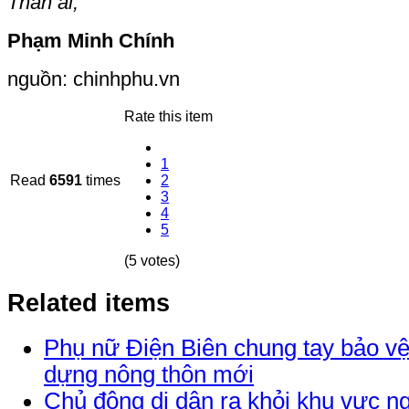
Thân ái,
Phạm Minh Chính
nguồn: chinhphu.vn
Rate this item
1
Read
6591
times
2
3
4
5
(5 votes)
Related items
Phụ nữ Điện Biên chung tay bảo v
dựng nông thôn mới
Chủ động di dân ra khỏi khu vực n