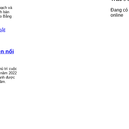
oạch và
Đang có 
nh bàn
online
ao Bằng
ện nổi
ủ trì cuộc
 năm 2022
gành được
tâm.