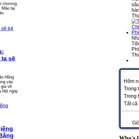
ỗi chương
sâu
 Mão tại
hà
ân.
Thứ
Nh
Tổn
Phi
à:
Thứ
 ta sẽ
rần Hồng
Hôm n
ọng vào
 gia về
Trong 
à Nội ngày
Trong 
Tất cả
Gi
giếng
 Bằng
Who's 