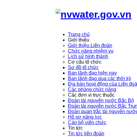
Trang chủ
Giới thiệu
Giới thiệu Liên đoàn
Chức năng nhiệm vụ
Lịch sử hình thành
Cơ cấu tổ chức
Sơ đồ tổ chức
Ban lãnh đạo hiện nay
Ban lãnh đạo qua các thời kỳ
Địa bàn hoạt động của Liên đo
Các phòng chức năng
Các đơn vị trực thuộc
Đoàn tài nguyên nước Bắc Bộ
Đoàn tài nguyên nước Bắc Tru
Đoàn quan trắc tài nguyên nướ
Hồ sơ năng lực
Cán bộ viên chức
Tin tức
Tin tức liên đoàn