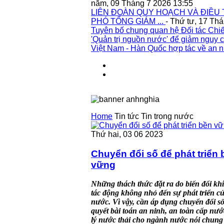
năm, 09 Tháng 7 2026 13:55
LIÊN ĐOÀN QUY HOẠCH VÀ ĐIỀU 
PHÓ TỔNG GIÁM ...
- Thứ tư, 17 Th
Tuyên bố chung quan hệ Đối tác Chiế
'Quản trị nguồn nước' để giảm nguy c
Việt Nam - Hàn Quốc hợp tác về an n
Home
Tin tức
Tin trong nước
Thứ hai, 03 06 2023
Chuyển đổi số để phát triển 
vững
Những thách thức đặt ra do biến đổi kh
tác động không nhỏ đến sự phát triển c
nước. Vì vậy, cần áp dụng chuyển đổi số
quyết bài toán an ninh, an toàn cấp nướ
lý nước thải cho ngành nước nói chung