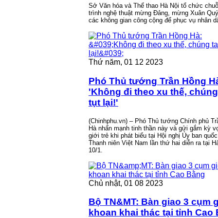
Sở Văn hóa và Thể thao Hà Nội tổ chức chu
trình nghệ thuật mừng Đảng, mừng Xuân Quý
các không gian công cộng để phục vụ nhân d
Thứ năm, 01 12 2023
Phó Thủ tướng Trần Hồng H
'Không đi theo xu thế, chúng
tụt lại!'
(Chinhphu.vn) – Phó Thủ tướng Chính phủ T
Hà nhấn mạnh tinh thần này và gửi gắm kỳ v
giới trẻ khi phát biểu tại Hội nghị Ủy ban quốc
Thanh niên Việt Nam lần thứ hai diễn ra tại H
10/1.
Chủ nhật, 01 08 2023
Bộ TN&MT: Bàn giao 3 cụm 
khoan khai thác tại tỉnh Cao