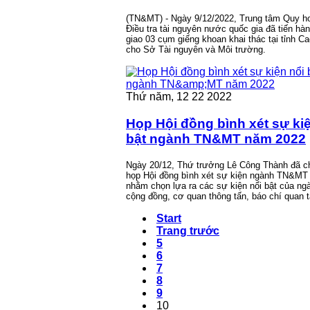
(TN&MT) - Ngày 9/12/2022, Trung tâm Quy h
Điều tra tài nguyên nước quốc gia đã tiến hà
giao 03 cụm giếng khoan khai thác tại tỉnh C
cho Sở Tài nguyên và Môi trường.
Thứ năm, 12 22 2022
Họp Hội đồng bình xét sự ki
bật ngành TN&MT năm 2022
Ngày 20/12, Thứ trưởng Lê Công Thành đã ch
họp Hội đồng bình xét sự kiện ngành TN&MT
nhằm chọn lựa ra các sự kiện nổi bật của n
cộng đồng, cơ quan thông tấn, báo chí quan 
Start
Trang trước
5
6
7
8
9
10