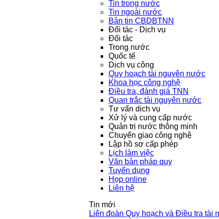
Tin trong nước
Tin ngoài nước
Bản tin CBDBTNN
Đối tác - Dịch vụ
Đối tác
Trong nước
Quốc tế
Dịch vụ công
Quy hoạch tài nguyên nước
Khoa học công nghệ
Điều tra, đánh giá TNN
Quan trắc tài nguyên nước
Tư vấn dịch vụ
Xử lý và cung cấp nước
Quản trị nước thông minh
Chuyển giao công nghệ
Lập hồ sơ cấp phép
Lịch làm việc
Văn bản pháp quy
Tuyển dụng
Họp online
Liên hệ
Tin mới
Liên đoàn Quy hoạch và Điều tra tài