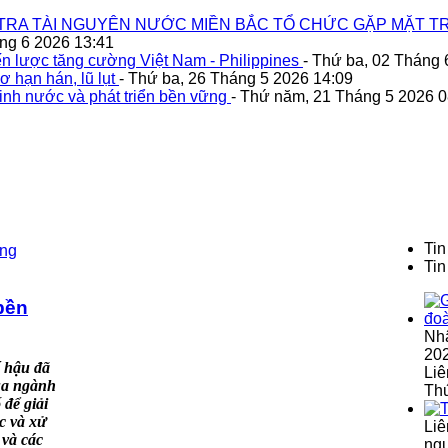
TRA TÀI NGUYÊN NƯỚC MIỀN BẮC TỔ CHỨC GẶP MẶT TR
áng 6 2026 13:41
n lược tăng cường Việt Nam - Philippines
- Thứ ba, 02 Tháng 
ơ hạn hán, lũ lụt
- Thứ ba, 26 Tháng 5 2026 14:09
inh nước và phát triển bền vững
- Thứ năm, 21 Tháng 5 2026 0
Tin
Tin
bền
Nh
202
í hậu đã
Liê
ủa ngành
Th
 để giải
c và xử
Liê
 và các
ngu