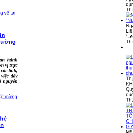
dụ
Thứ
Ngà
Liê
ền
“Le
trường
Thứ
ban hành
 vị trực
các tỉnh,
việc đẩy
Th
ài nguyên
KHT
Quy
qu
Th
ghệ
ân
Một