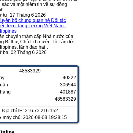
 sắc và một niềm tin về sự đồng
nh…
 tư, 17 Tháng 6 2026
ân chuyến thăm cấp Nhà nước của
g Bí thư, Chủ tịch nước Tô Lâm tới
lippines, lãnh đạo hai…
 ba, 02 Tháng 6 2026
4
8
5
8
3
3
2
9
ay
40322
tuần
306544
tháng
401887
48583329
Địa chỉ IP: 216.73.216.152
ờ máy chủ: 2026-08-08 19:28:15
Online