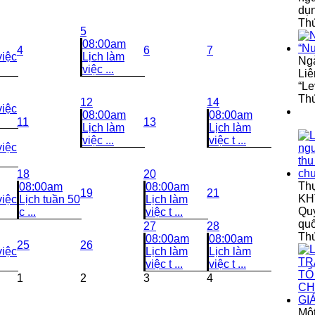
dụ
Thứ
5
08:00am
4
6
7
việc
Lịch làm
Ngà
việc ...
Liê
“Le
Thứ
12
14
việc
08:00am
08:00am
11
13
Lịch làm
Lịch làm
việc ...
việc t ...
việc
18
20
Th
08:00am
08:00am
19
21
KHT
việc
Lịch tuần 50
Lịch làm
Quy
c ...
việc t ...
qu
27
28
Th
08:00am
08:00am
25
26
việc
Lịch làm
Lịch làm
việc t ...
việc t ...
1
2
3
4
Một