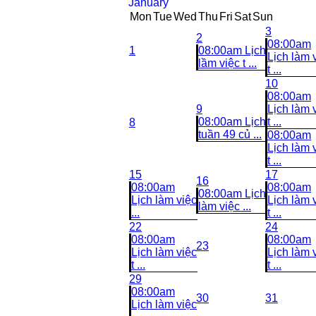
January
Mon
Tue
Wed
Thu
Fri
Sat
Sun
3
2
08:00am
1
08:00am Lịch
Lịch làm 
lầm việc t ...
t ...
10
08:00am
9
Lịch làm 
08:00am Lịch
t ...
8
tuần 49 củ ...
08:00am
Lịch làm 
t ...
15
17
16
08:00am
08:00am
08:00am Lịch
Lịch làm việc
Lịch làm 
làm việc ...
...
t ...
22
24
08:00am
08:00am
23
Lịch làm việc
Lịch làm 
t ...
t ...
29
08:00am
30
31
Lịch làm việc