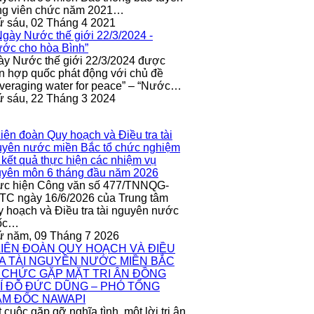
ng viên chức năm 2021…
 sáu, 02 Tháng 4 2021
y Nước thế giới 22/3/2024 được
n hợp quốc phát động với chủ đề
veraging water for peace” – “Nước…
 sáu, 22 Tháng 3 2024
ực hiện Công văn số 477/TNNQG-
C ngày 16/6/2026 của Trung tâm
 hoạch và Điều tra tài nguyên nước
ốc…
ứ năm, 09 Tháng 7 2026
 cuộc gặp gỡ nghĩa tình, một lời tri ân