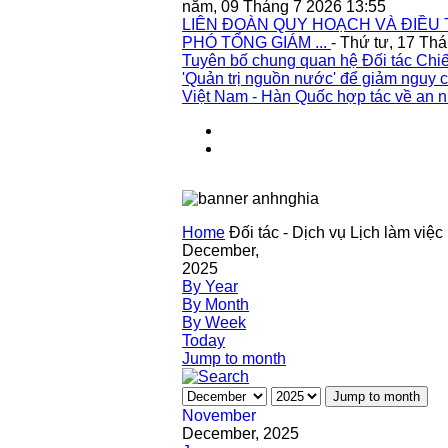
năm, 09 Tháng 7 2026 13:55
LIÊN ĐOÀN QUY HOẠCH VÀ ĐIỀU 
PHÓ TỔNG GIÁM ...
- Thứ tư, 17 Th
Tuyên bố chung quan hệ Đối tác Chiế
'Quản trị nguồn nước' để giảm nguy c
Việt Nam - Hàn Quốc hợp tác về an n
Home
Đối tác - Dịch vụ
Lịch làm việc
December,
2025
By Year
By Month
By Week
Today
Jump to month
Jump to month
November
December, 2025