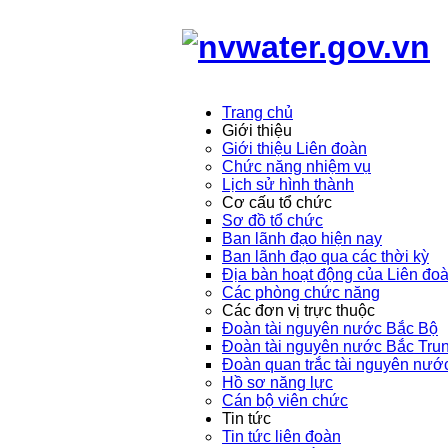
Trang chủ
Giới thiệu
Giới thiệu Liên đoàn
Chức năng nhiệm vụ
Lịch sử hình thành
Cơ cấu tổ chức
Sơ đồ tổ chức
Ban lãnh đạo hiện nay
Ban lãnh đạo qua các thời kỳ
Địa bàn hoạt động của Liên đo
Các phòng chức năng
Các đơn vị trực thuộc
Đoàn tài nguyên nước Bắc Bộ
Đoàn tài nguyên nước Bắc Tru
Đoàn quan trắc tài nguyên nướ
Hồ sơ năng lực
Cán bộ viên chức
Tin tức
Tin tức liên đoàn