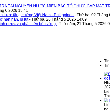
TRA TÀI NGUYÊN NƯỚC MIỀN BẮC TỔ CHỨC GẶP MẶT TR
áng 6 2026 13:41
n lược tăng cường Việt Nam - Philippines
- Thứ ba, 02 Tháng 
ơ hạn hán, lũ lụt
- Thứ ba, 26 Tháng 5 2026 14:09
inh nước và phát triển bền vững
- Thứ năm, 21 Tháng 5 2026 0
Tin
Tin
Nh
202
Liê
Th
Liê
ngu