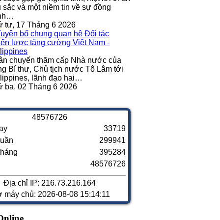
 sắc và một niềm tin về sự đồng
nh…
 tư, 17 Tháng 6 2026
ân chuyến thăm cấp Nhà nước của
g Bí thư, Chủ tịch nước Tô Lâm tới
lippines, lãnh đạo hai…
 ba, 02 Tháng 6 2026
4
8
5
7
6
7
2
6
ay
33719
tuần
299941
tháng
395284
48576726
Địa chỉ IP: 216.73.216.164
ờ máy chủ: 2026-08-08 15:14:11
Online