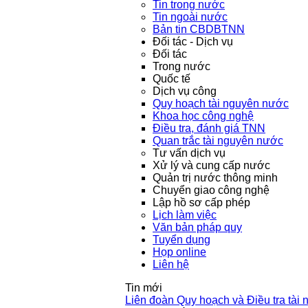
Tin trong nước
Tin ngoài nước
Bản tin CBDBTNN
Đối tác - Dịch vụ
Đối tác
Trong nước
Quốc tế
Dịch vụ công
Quy hoạch tài nguyên nước
Khoa học công nghệ
Điều tra, đánh giá TNN
Quan trắc tài nguyên nước
Tư vấn dịch vụ
Xử lý và cung cấp nước
Quản trị nước thông minh
Chuyển giao công nghệ
Lập hồ sơ cấp phép
Lịch làm việc
Văn bản pháp quy
Tuyển dụng
Họp online
Liên hệ
Tin mới
Liên đoàn Quy hoạch và Điều tra tài