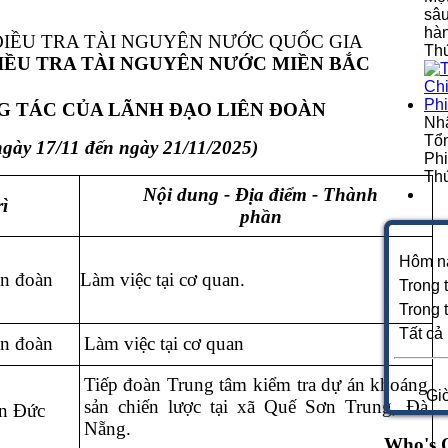
sâu
hà
IỀU TRA TÀI NGUYÊN NƯỚC QUỐC GIA
Thứ
IỀU TRA TÀI NGUYÊN NƯỚC MIỀN BẮC
 TÁC CỦA LÃNH ĐẠO LIÊN ĐOÀN
Nh
Tổn
ngày 17/11 đến ngày 21/11/2025)
Phi
Thứ
Nội dung - Địa điểm - Thành
ì
phần
Hôm n
ên đoàn
Làm việc tại cơ quan.
Trong 
Trong 
Tất cả
ên đoàn
Làm việc tại cơ quan
Tiếp đoàn Trung tâm kiểm tra dự án khoáng
Gi
sản chiến lược tại xã Quế Sơn Trung, Đà
n Đức
Nẵng.
Who's 