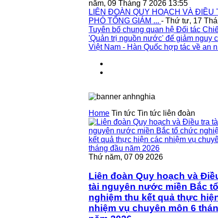
năm, 09 Tháng 7 2026 13:55
LIÊN ĐOÀN QUY HOẠCH VÀ ĐIỀU 
PHÓ TỔNG GIÁM ...
- Thứ tư, 17 Th
Tuyên bố chung quan hệ Đối tác Chiế
'Quản trị nguồn nước' để giảm nguy c
Việt Nam - Hàn Quốc hợp tác về an n
Home
Tin tức
Tin tức liên đoàn
Thứ năm, 07 09 2026
Liên đoàn Quy hoạch và Điều
tài nguyên nước miền Bắc t
nghiệm thu kết quả thực hiệ
nhiệm vụ chuyên môn 6 thá