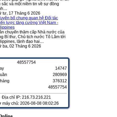
 sắc và một niềm tin về sự đồng
nh…
 tư, 17 Tháng 6 2026
ân chuyến thăm cấp Nhà nước của
g Bí thư, Chủ tịch nước Tô Lâm tới
lippines, lãnh đạo hai…
 ba, 02 Tháng 6 2026
4
8
5
5
7
7
5
4
ay
14747
tuần
280969
tháng
376312
48557754
Địa chỉ IP: 216.73.216.221
ờ máy chủ: 2026-08-08 08:02:26
Online