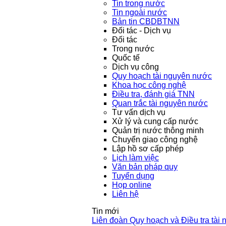
Tin trong nước
Tin ngoài nước
Bản tin CBDBTNN
Đối tác - Dịch vụ
Đối tác
Trong nước
Quốc tế
Dịch vụ công
Quy hoạch tài nguyên nước
Khoa học công nghệ
Điều tra, đánh giá TNN
Quan trắc tài nguyên nước
Tư vấn dịch vụ
Xử lý và cung cấp nước
Quản trị nước thông minh
Chuyển giao công nghệ
Lập hồ sơ cấp phép
Lịch làm việc
Văn bản pháp quy
Tuyển dụng
Họp online
Liên hệ
Tin mới
Liên đoàn Quy hoạch và Điều tra tài