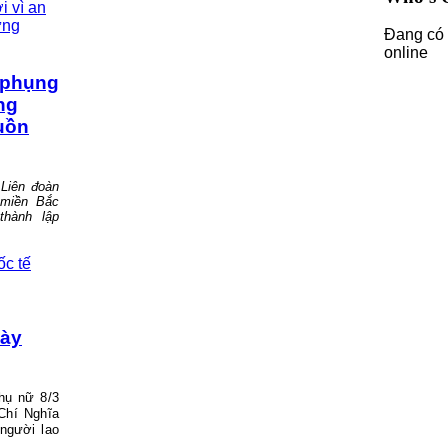
Đang có 
online
 phụng
ng
guồn
 Liên đoàn
 miền Bắc
hành lập
gày
hụ nữ 8/3
Chí Nghĩa
 người lao