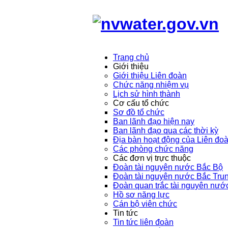
Trang chủ
Giới thiệu
Giới thiệu Liên đoàn
Chức năng nhiệm vụ
Lịch sử hình thành
Cơ cấu tổ chức
Sơ đồ tổ chức
Ban lãnh đạo hiện nay
Ban lãnh đạo qua các thời kỳ
Địa bàn hoạt động của Liên đo
Các phòng chức năng
Các đơn vị trực thuộc
Đoàn tài nguyên nước Bắc Bộ
Đoàn tài nguyên nước Bắc Tru
Đoàn quan trắc tài nguyên nướ
Hồ sơ năng lực
Cán bộ viên chức
Tin tức
Tin tức liên đoàn